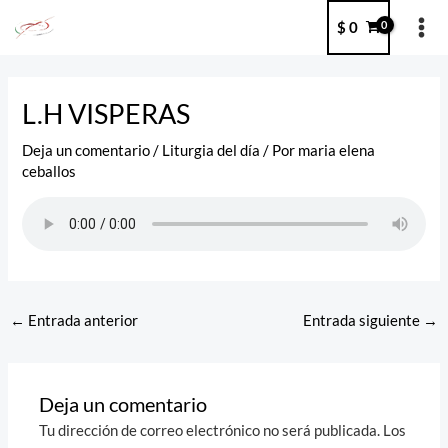
Ir
MA
$
0
al
ME
contenido
Post
navigation
L.H VISPERAS
Deja un comentario
/
Liturgia del día
/ Por
maria elena
ceballos
←
Entrada anterior
Entrada siguiente
→
Deja un comentario
Tu dirección de correo electrónico no será publicada.
Los