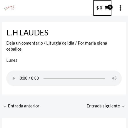
Ir
MA
$
0
al
ME
contenido
Post
navigation
L.H LAUDES
Deja un comentario
/
Liturgia del día
/ Por
maria elena
ceballos
Lunes
←
Entrada anterior
Entrada siguiente
→