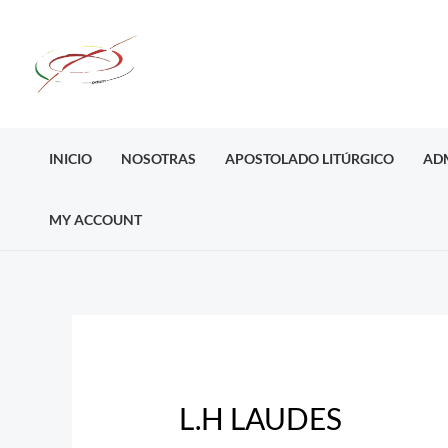
Ir
al
contenido
INICIO
NOSOTRAS
APOSTOLADO LITÚRGICO
AD
MY ACCOUNT
Post
navigation
L.H LAUDES