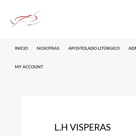
Ir
al
contenido
INICIO
NOSOTRAS
APOSTOLADO LITÚRGICO
AD
MY ACCOUNT
Post
navigation
L.H VISPERAS