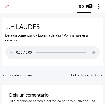
Ir
MA
$
0
al
ME
contenido
Post
navigation
L.H LAUDES
Deja un comentario
/
Liturgia del día
/ Por
maria elena
ceballos
←
Entrada anterior
Entrada siguiente
→
Deja un comentario
Tu dirección de correo electrónico no será publicada.
Los