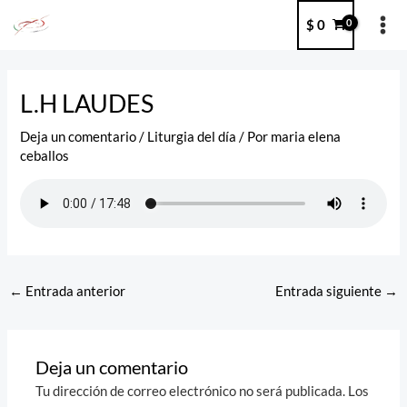
Ir
MA
$
0
al
ME
contenido
Post
navigation
L.H LAUDES
Deja un comentario
/
Liturgia del día
/ Por
maria elena
ceballos
←
Entrada anterior
Entrada siguiente
→
Deja un comentario
Tu dirección de correo electrónico no será publicada.
Los