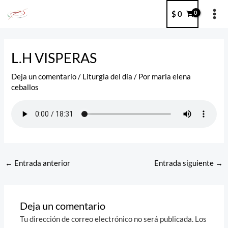
Ir
MA
$
0
al
ME
contenido
Post
navigation
L.H VISPERAS
Deja un comentario
/
Liturgia del día
/ Por
maria elena
ceballos
←
Entrada anterior
Entrada siguiente
→
Deja un comentario
Tu dirección de correo electrónico no será publicada.
Los