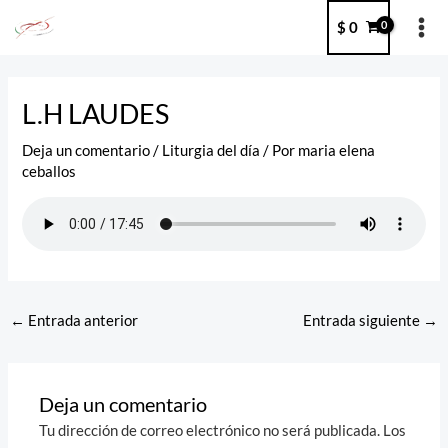
Ir
MA
$
0
al
ME
contenido
Post
navigation
L.H LAUDES
Deja un comentario
/
Liturgia del día
/ Por
maria elena
ceballos
←
Entrada anterior
Entrada siguiente
→
Deja un comentario
Tu dirección de correo electrónico no será publicada.
Los