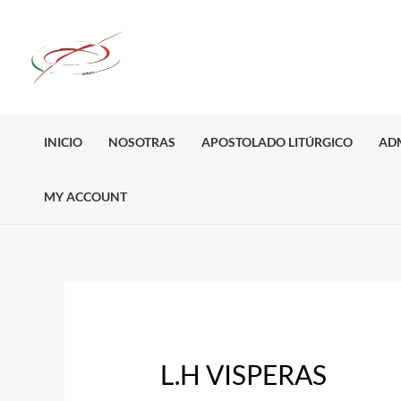
Ir
al
contenido
INICIO
NOSOTRAS
APOSTOLADO LITÚRGICO
AD
MY ACCOUNT
Post
navigation
L.H VISPERAS