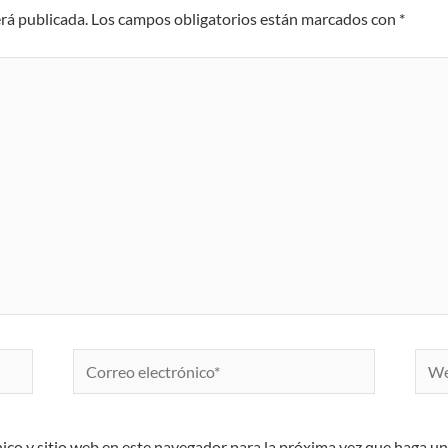
erá publicada.
Los campos obligatorios están marcados con
*
Correo
Web
electrónico*
ico y sitio web en este navegador para la próxima vez que haga u