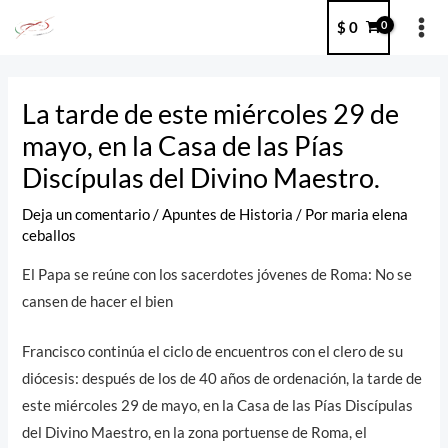
Ir
MA
$
0
al
ME
contenido
Post
navigation
La tarde de este miércoles 29 de
mayo, en la Casa de las Pías
Discípulas del Divino Maestro.
Deja un comentario
/
Apuntes de Historia
/ Por
maria elena
ceballos
El Papa se reúne con los sacerdotes jóvenes de Roma: No se
cansen de hacer el bien
Francisco continúa el ciclo de encuentros con el clero de su
diócesis: después de los de 40 años de ordenación, la tarde de
este miércoles 29 de mayo, en la Casa de las Pías Discípulas
del Divino Maestro, en la zona portuense de Roma, el