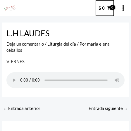
Ir
MA
$
0
al
ME
contenido
Post
navigation
L.H LAUDES
Deja un comentario
/
Liturgia del día
/ Por
maria elena
ceballos
VIERNES
←
Entrada anterior
Entrada siguiente
→