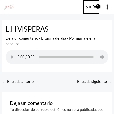
Ir
MA
$
0
al
ME
contenido
Post
navigation
L.H VISPERAS
Deja un comentario
/
Liturgia del día
/ Por
maria elena
ceballos
←
Entrada anterior
Entrada siguiente
→
Deja un comentario
Tu dirección de correo electrónico no será publicada.
Los