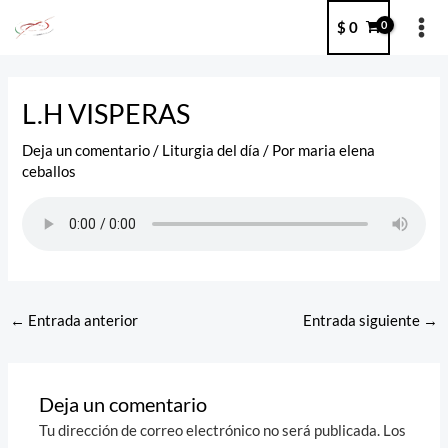
Ir
MA
$
0
al
ME
contenido
Post
navigation
L.H VISPERAS
Deja un comentario
/
Liturgia del día
/ Por
maria elena
ceballos
←
Entrada anterior
Entrada siguiente
→
Deja un comentario
Tu dirección de correo electrónico no será publicada.
Los