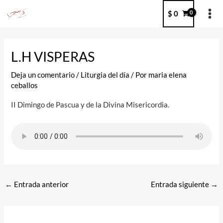
Ir
MA
$
0
al
ME
contenido
Post
navigation
L.H VISPERAS
Deja un comentario
/
Liturgia del día
/ Por
maria elena
ceballos
II Dimingo de Pascua y de la Divina Misericordia.
←
Entrada anterior
Entrada siguiente
→