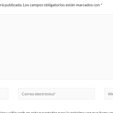
erá publicada.
Los campos obligatorios están marcados con
*
Correo
Web
electrónico*
ico y sitio web en este navegador para la próxima vez que haga u