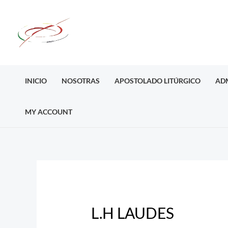
Ir
al
contenido
INICIO
NOSOTRAS
APOSTOLADO LITÚRGICO
AD
MY ACCOUNT
Post
navigation
L.H LAUDES