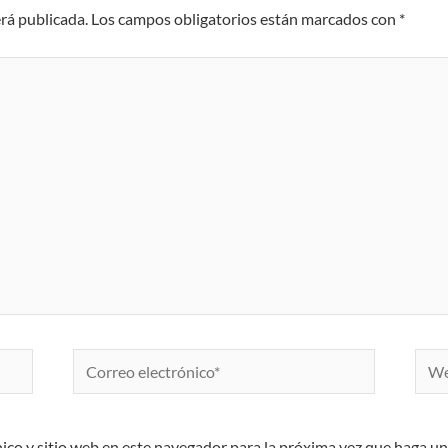
erá publicada.
Los campos obligatorios están marcados con
*
Correo
Web
electrónico*
ico y sitio web en este navegador para la próxima vez que haga u