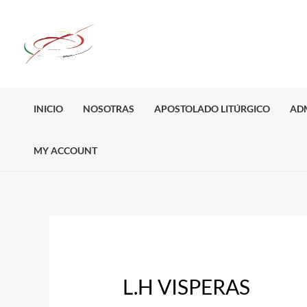
Ir
al
contenido
INICIO
NOSOTRAS
APOSTOLADO LITÚRGICO
AD
MY ACCOUNT
Post
navigation
L.H VISPERAS