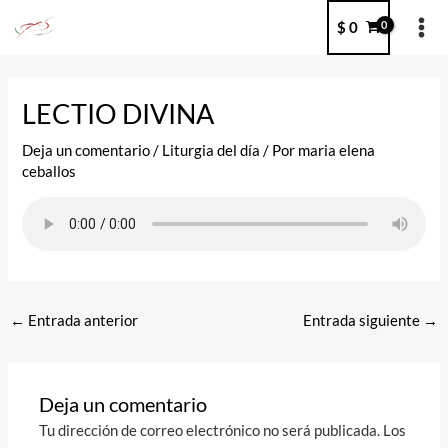
Ir
MA
$
0
al
ME
contenido
Post
navigation
LECTIO DIVINA
Deja un comentario
/
Liturgia del día
/ Por
maria elena
ceballos
←
Entrada anterior
Entrada siguiente
→
Deja un comentario
Tu dirección de correo electrónico no será publicada.
Los