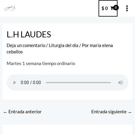
Ir
MA
$
0
al
ME
contenido
Post
navigation
L.H LAUDES
Deja un comentario
/
Liturgia del día
/ Por
maria elena
ceballos
Martes 1 semana tiempo ordinario
←
Entrada anterior
Entrada siguiente
→