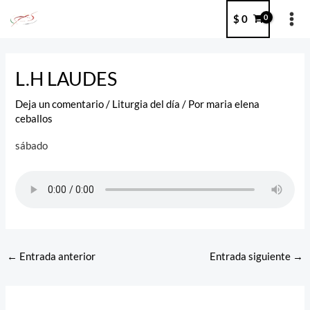
Ir
MA
$
0
al
ME
contenido
Post
navigation
L.H LAUDES
Deja un comentario
/
Liturgia del día
/ Por
maria elena
ceballos
sábado
←
Entrada anterior
Entrada siguiente
→