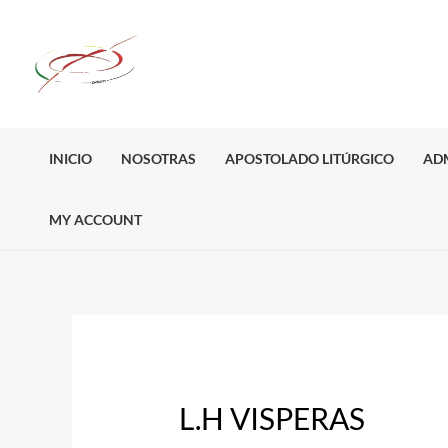
Ir
al
contenido
INICIO
NOSOTRAS
APOSTOLADO LITÚRGICO
AD
MY ACCOUNT
Post
navigation
L.H VISPERAS