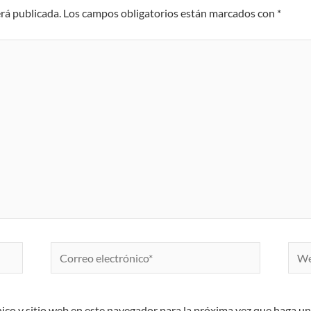
erá publicada.
Los campos obligatorios están marcados con
*
Correo
Web
electrónico*
ico y sitio web en este navegador para la próxima vez que haga u