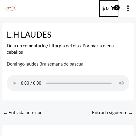
Ir
MA
$
0
al
ME
contenido
Post
navigation
L.H LAUDES
Deja un comentario
/
Liturgia del día
/ Por
maria elena
ceballos
Domingo laudes 3ra semana de pascua
←
Entrada anterior
Entrada siguiente
→