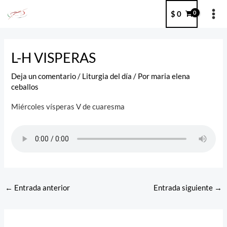
Ir
MA
$
0
al
ME
contenido
Post
navigation
L-H VISPERAS
Deja un comentario
/
Liturgia del día
/ Por
maria elena
ceballos
Miércoles vísperas V de cuaresma
←
Entrada anterior
Entrada siguiente
→